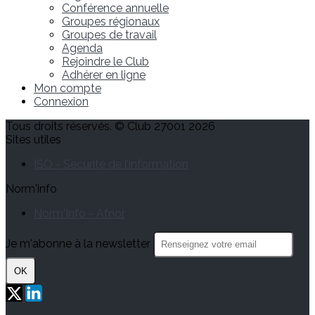
Conférence annuelle
Groupes régionaux
Groupes de travail
Agenda
Rejoindre le Club
Adhérer en ligne
Mon compte
Connexion
Tous droits réservés. © Club 27001 2026
Sites utiles
ISO - Sécurité de l’information
Norm'info
Norm'Info - Afnor
Je m'abonne à la newsletter
OK