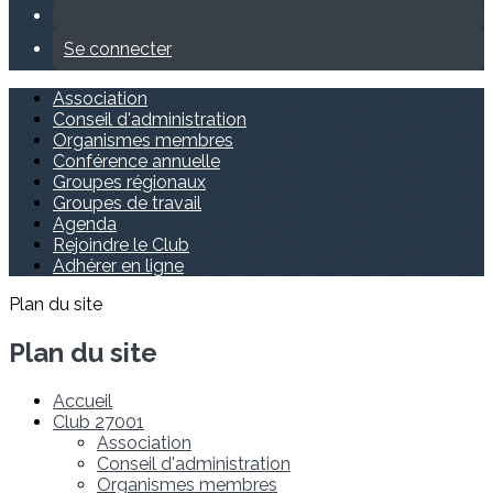
Se connecter
Association
Conseil d'administration
Organismes membres
Conférence annuelle
Groupes régionaux
Groupes de travail
Agenda
Rejoindre le Club
Adhérer en ligne
Plan du site
Plan du site
Accueil
Club 27001
Association
Conseil d'administration
Organismes membres