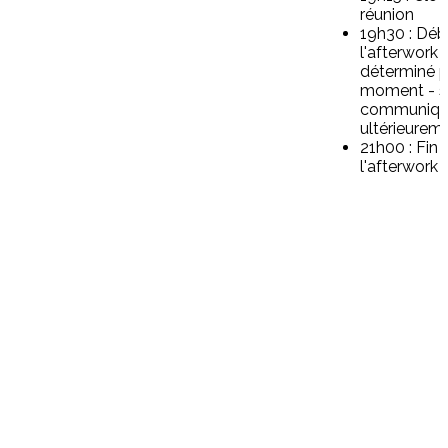
réunion
19h30 : Déb
l'afterwork 
déterminé p
moment - s
communiq
ultérieurem
21h00 : Fin 
l'afterwork