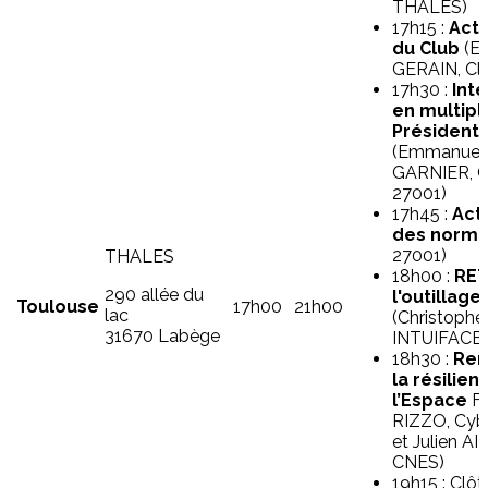
THALES)
17h15 :
Actu
du Club
(Et
GERAIN, Cl
17h30 :
Int
en multipl
Président
(Emmanuel
GARNIER, C
27001)
17h45 :
Act
des norm
27001)
THALES
18h00 :
RET
290 allée du
l'outillage
Toulouse
17h00
21h00
lac
(Christoph
31670 Labège
INTUIFACE)
18h30 :
Ren
la résilie
l’Espace
Fl
RIZZO, Cybe
et Julien A
CNES)
19h15 : Clôt