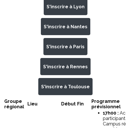
S'inscrire à Lyon
S'inscrire à Nantes
S'inscrire à Paris
S'inscrire à Rennes
S'inscrire à Toulouse
Groupe
Programme
Lieu
Début
Fin
régional
prévisionnel
17h00 :
Acc
participants
Campus rég