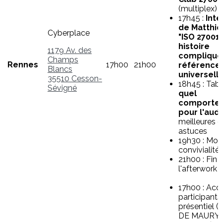
(multiplex)
17h45 :
Int
de Matthi
Cyberplace
"ISO 27001 
histoire
1179 Av. des
compliqué
Champs
Rennes
17h00
21h00
référence
Blancs
universell
35510 Cesson-
18h45 : Tabl
Sévigné
quel
comporte
pour l'audi
meilleures e
astuces
19h30 : Mo
convivialité
21h00 : Fin 
l'afterwork
17h00 : Acc
participants
présentiel (
DE MAURY,