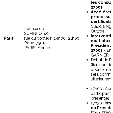
les consul
27001
Accélérer 
processus
certificati
Claudia Ngu
Locaux de
Ouwba
SUPINFO, 40
Interventi
Paris
rue du docteur
14h00
21h00
multiplex 
Roux, 75015
Président 
PARIS, France
27001
– Em
GARNIER, 
Début de l'
(lieu non d
pour le mo
sera comm
ultérieurem
17h00 : Acc
participants
présentiel
17h30 :
Int
du Préside
Club 27001