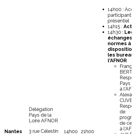
14h00 : Acc
participants
présentiel
14h15 :
Actu
14h30 :
Lec
échanges 
normes à
dispositio
les bureau
l'AFNOR
Franço
BERT
Respo
Pays d
à l'A
Alexa
CUVEI
Respo
Délégation
de
Pays de la
progr
Loire AFNOR
de cert
à l'A
3 rue Célestin
Nantes
14h00
21h00