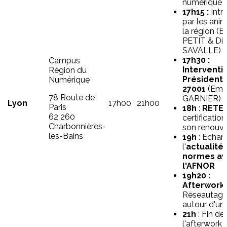
numérique
17h15 :
Intr
par les ani
la région (
PETIT & Did
SAVALLE)
17h30 :
Campus
Interventi
Région du
Président 
Numérique
27001
(Emm
78 Route de
GARNIER) (m
Lyon
17h00
21h00
Paris
18h
:
RETE
62 260
certificatio
Charbonnières-
son renouv
les-Bains
19h
: Echan
l'
actualité
normes a
l'AFNOR
19h20 :
Afterwork
Réseautage 
autour d'un
21h
: Fin de
l'afterwork