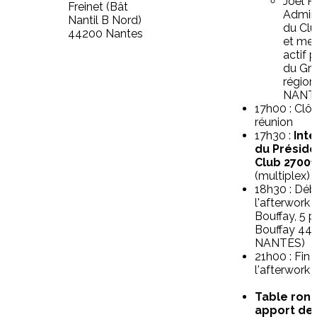
Joël 
Freinet (Bât
Admini
Nantil B Nord)
du Cl
44200 Nantes
et me
actif 
du Gr
région
NANT
17h00 : Clôt
réunion
17h30 :
Int
du Préside
Club 27001
(multiplex)
18h30 : Déb
l'afterwork 
Bouffay, 5 
Bouffay 44
NANTES)
21h00 : Fin 
l'afterwork
Table rond
apport de 